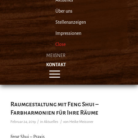
Aktuelles
Über uns
Stellenanzeigen
Impressionen
Close
MEIẞNER
KONTAKT
Raumgestaltung mit Feng Shui –
Farbharmonien für Ihre Räume
/
/
Februar 24, 2019
in
Aktuelles
von
Heike Meissner
Feng Shui – Praxis